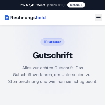
€7,49
Pro
/Monat
·
jährlich €89,90
Sichern
→
Rechnungs
held
Ratgeber
Gutschrift
Alles zur echten Gutschrift: Das
Gutschriftsverfahren, der Unterschied zur
Stornorechnung und wie man sie richtig bucht.