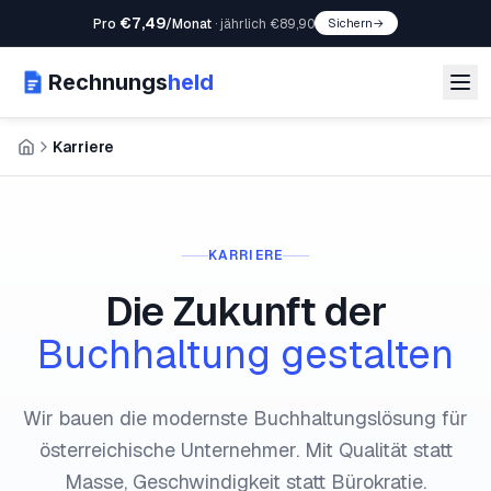
€7,49
Pro
/Monat
·
jährlich €89,90
Sichern
→
Rechnungs
held
Karriere
KARRIERE
Die Zukunft der
Buchhaltung gestalten
Wir bauen die modernste Buchhaltungslösung für
österreichische Unternehmer. Mit Qualität statt
Masse, Geschwindigkeit statt Bürokratie.