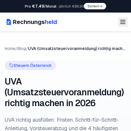
€7,49
Pro
/Monat
·
jährlich €89,90
Sichern
→
Rechnungs
held
Home
/
Blog
/
UVA (Umsatzsteuervoranmeldung) richtig machen in 2026
Steuern Österreich
UVA
(Umsatzsteuervoranmeldung)
richtig machen in 2026
UVA richtig ausfüllen: Fristen, Schritt-für-Schritt-
Anleitung, Vorsteuerabzug und die 4 häufigsten